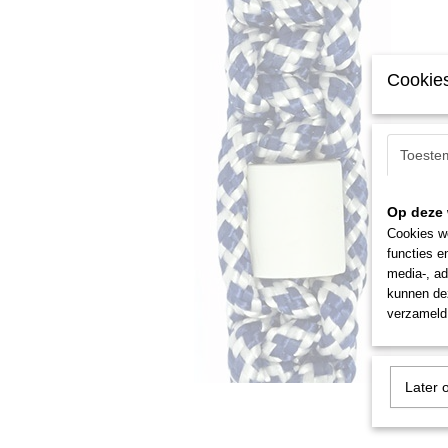
Cookies
Toeste
Op deze 
Cookies wo
functies e
media-, ad
kunnen dez
verzameld 
Later 