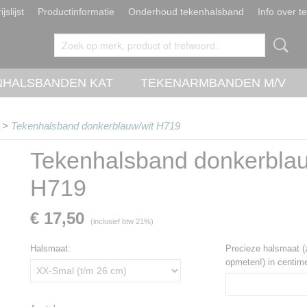
ijslijst
Productinformatie
Onderhoud tekenhalsband
Info over t
NHALSBANDEN KAT
TEKENARMBANDEN M/V
>
Tekenhalsband donkerblauw/wit H719
Tekenhalsband donkerblau
H719
€ 17,50
(inclusief btw 21%)
Halsmaat:
Precieze halsmaat (
opmeten!) in centime