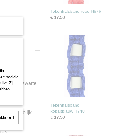
Tekenhalsband rood H676
€ 17,50
ia-
nze sociale
ikt. Zij
ordlock en zwarte
hebben
Tekenhalsband
kobaltblauw H740
lieuvriendelijk.
€ 17,50
akkoord
zak.