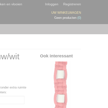
eken en vlooien
Inloggen
Registreren
UW WINKELWAGEN
Geen producten
(0)
w/wit
Ook interessant
zonder extra ruimte
ters: