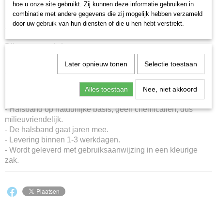
hoe u onze site gebruikt. Zij kunnen deze informatie gebruiken in
Omschrijving
combinatie met andere gegevens die zij mogelijk hebben verzameld
door uw gebruik van hun diensten of die u hen hebt verstrekt.
Anti-teken- en vlooienhalsband met EM-kralen.
Kleur: zwart/rood.
Dikte paracord: 4 mm.
De halsband wordt standaard geleverd met een zwarte
Later opnieuw tonen
Selectie toestaan
cordlock en zwarte eindstoppers.
Heeft u bepaalde wensen laat het ons dan weten via het
Alles toestaan
Nee, niet akkoord
'
contactformulier tekenhalsbanden
'.
- Halsband op natuurlijke basis, géén chemicaliën, dus
milieuvriendelijk.
- De halsband gaat jaren mee.
- Levering binnen 1-3 werkdagen.
- Wordt geleverd met gebruiksaanwijzing in een kleurige
zak.