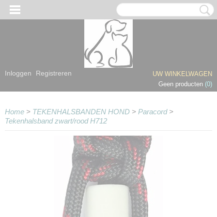
Inloggen
Registreren
UW WINKELWAGEN
Geen producten
(0)
Home
>
TEKENHALSBANDEN HOND
>
Paracord
>
Tekenhalsband zwart/rood H712