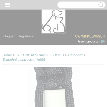
Inloggen
Registreren
UW WINKELWAGEN
Geen producten
(0)
Home
>
TEKENHALSBANDEN HOND
>
Paracord
>
Tekenhalsband zwart H698