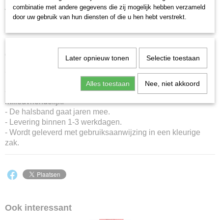
Anti-teken- en vlooienhalsband met EM-kralen.
combinatie met andere gegevens die zij mogelijk hebben verzameld
Kleur: zwart.
door uw gebruik van hun diensten of die u hen hebt verstrekt.
Dikte paracord: 4 mm.
De halsband wordt standaard geleverd met een zwarte
cordlock en zwarte eindstoppers.
Later opnieuw tonen
Selectie toestaan
Heeft u bepaalde wensen laat het ons dan weten via het
'
contactformulier tekenhalsbanden
'.
Alles toestaan
Nee, niet akkoord
- Halsband op natuurlijke basis, géén chemicaliën, dus
milieuvriendelijk.
- De halsband gaat jaren mee.
- Levering binnen 1-3 werkdagen.
- Wordt geleverd met gebruiksaanwijzing in een kleurige
zak.
Ook interessant