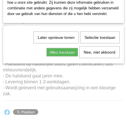
hoe u onze site gebruikt. Zij kunnen deze informatie gebruiken in
Omschrijving
combinatie met andere gegevens die zij mogelijk hebben verzameld
door uw gebruik van hun diensten of die u hen hebt verstrekt.
Anti-teken- en vlooienhalsband met EM-kralen.
Kleur: turquoise/bruin/zwart.
Dikte paracord: 4 mm.
De halsband wordt standaard geleverd met een zwarte
Later opnieuw tonen
Selectie toestaan
cordlock en zwarte eindstoppers.
Heeft u bepaalde wensen laat het ons dan weten via het
Alles toestaan
Nee, niet akkoord
'
contactformulier tekenhalsbanden
'.
- Halsband op natuurlijke basis, géén chemicaliën, dus
milieuvriendelijk.
- De halsband gaat jaren mee.
- Levering binnen 1-3 werkdagen.
- Wordt geleverd met gebruiksaanwijzing in een kleurige
zak.