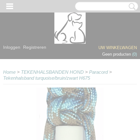
Inloggen
Registreren
UW WINKELWAGEN
Geen producten
(0)
Home
>
TEKENHALSBANDEN HOND
>
Paracord
>
Tekenhalsband turquoise/bruin/zwart H675